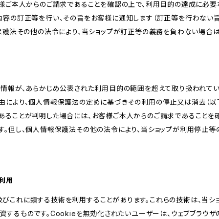
客様ご本人からのご請求であることを確認の上で、利用目的の達成に必要
内容の訂正等を行い、その旨をお客様に通知します（訂正等を行わない
報保護法その他の法令により、当ショップが訂正等の義務を負わない場合は
人情報が、あらかじめ公表された利用目的の範囲を超えて取り扱われて
由により、個人情報保護法の定めに基づきその利用の停止又は消去（以下
あることが判明した場合には、お客様ご本人からのご請求であることを
す。但し、個人情報保護法その他の法令により、当ショップが利用停止等
の利用
kie及びこれに類する技術を利用することがあります。これらの技術は、当
するものです。Cookieを無効化されたいユーザーは、ウェブブラウザの